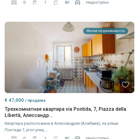
0
1
80
Недоступно
Жилая недвижимость
€ 47,000
/ продажа
Трехкомнатная квартира via Pontida, 7, Piazza della
Libertà, Алессандр...
Квартира расположена в Алессандрии (Алабама), на улице
Понтида 7, угол улиц
...
0
1
80
Недоступно