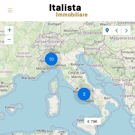
10
3
€ 79K