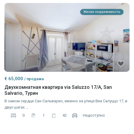
Жилая недвижимость
€ 65,000
/ продажа
Двухкомнатная квартира via Saluzzo 17/A, San
Salvario, Турин
В самом сердце Сан-Сальварио, именно на улице Виа Салуццо 17, в
двух шагах
...
0
1
42
Недоступно