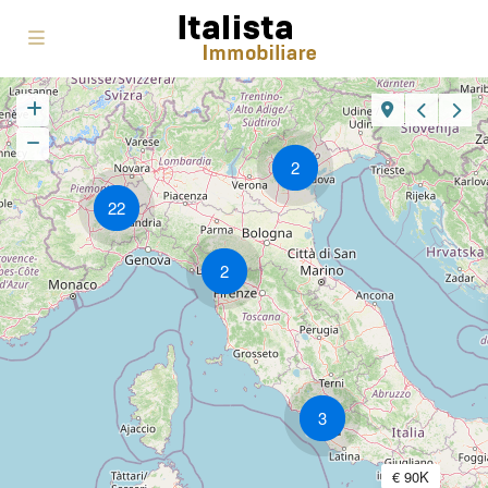
2
22
2
3
€ 90K