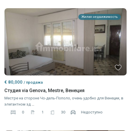
Жилая недвижимость
€ 80,000
/ продажа
Студия via Genova, Mestre, Венеция
Местре на стороне Чо-дель-Пополо, очень удобно для Венеции, в
элегантном зд
...
0
1
30
Недоступно