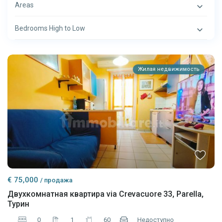
Areas
Bedrooms High to Low
Жилая недвижимость
€ 75,000
/ продажа
Двухкомнатная квартира via Crevacuore 33, Parella,
Турин
0
1
60
Недоступно