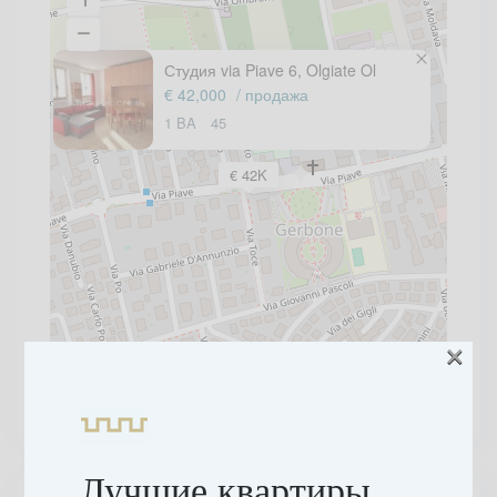
Студия via Piave 6, Olgiate Ol
€ 42,000
/ продажа
1 BA
45
€ 42K
×
Лучшие квартиры