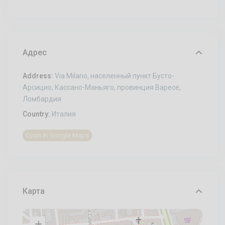
Адрес
Address:
Via Milano, населенный пункт Бусто-
Арсицио, Кассано-Маньяго, провинция Варесе,
Ломбардия
Country:
Италия
Open In Google Maps
Карта