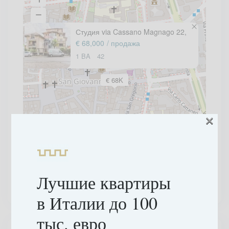
Студия via Cassano Magnago 22,
€ 68,000
/ продажа
1 BA
42
€ 68K
×
Лучшие квартиры
в Италии до 100
тыс. евро