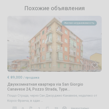
Похожие объявления
Жилая недвижимость
€ 89,000
/ продажа
Двухкомнатная квартира via San Giorgio
Canavese 24, Pozzo Strada, Тури...
Поццо Страда, через Сан Джорджио Канавезе, недалеко от
Корсо Франча, в здан
...
0
1
55
Недоступно