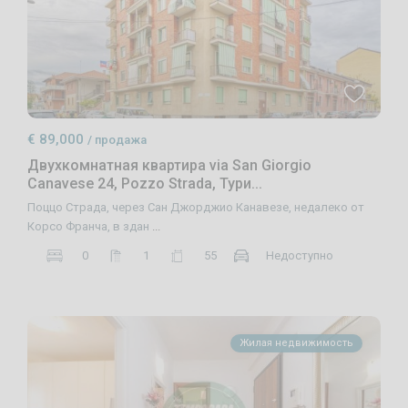
€ 89,000
/ продажа
Двухкомнатная квартира via San Giorgio
Canavese 24, Pozzo Strada, Тури...
Поццо Страда, через Сан Джорджио Канавезе, недалеко от
Корсо Франча, в здан
...
0
1
55
Недоступно
Жилая недвижимость